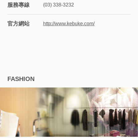
服務專線
(03) 338-3232
股
官方網站
http://www.kebuke.com/
東
相
關
永
FASHION
續
發
展
廠