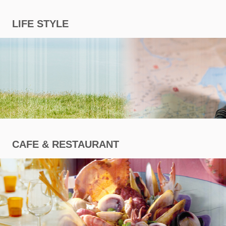
商
LIFE STYLE
專
區
CAFE & RESTAURANT