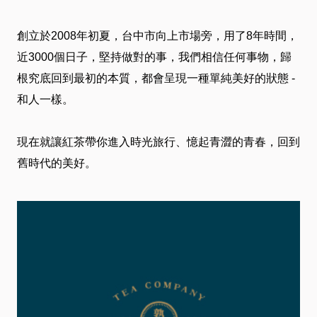
介
創立於2008年初夏，台中市向上市場旁，用了8年時間，
绍
近3000個日子，堅持做對的事，我們相信任何事物，歸
根究底回到最初的本質，都會呈現一種單純美好的狀態 -
卡
和人一樣。
友
現在就讓紅茶帶你進入時光旅行、憶起青澀的青春，回到
服
舊時代的美好。
務
近
期
DM