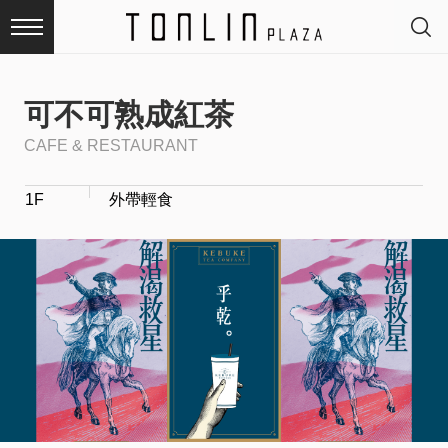
可不可熟成紅茶
CAFE & RESTAURANT
最
1F
外帶輕食
新
消
息
品
牌