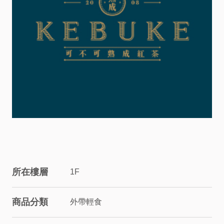
服
務
資
訊
關
係
企
所在樓層
1F
業
商品分類
外帶輕食
&