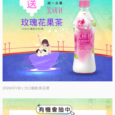
介
绍
卡
友
服
務
近
2026/07/30 | 大口暢飲來店禮
期
DM