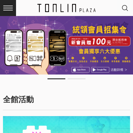
最
新
消
息
全館活動
品
牌