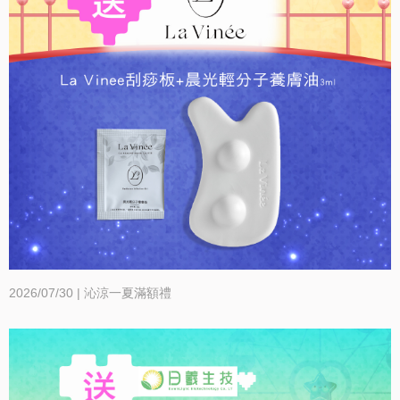
股
東
相
關
永
續
發
2026/07/30 | 沁涼一夏滿額禮
展
廠