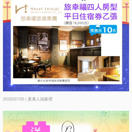
服
務
資
訊
關
係
企
2026/07/30 | 夏暑人抽豪禮
業
&