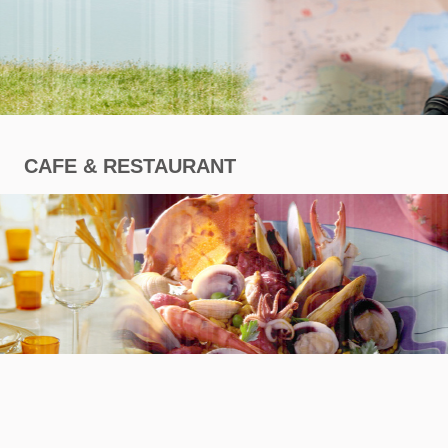
商
專
區
CAFE & RESTAURANT