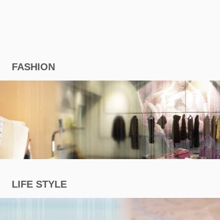
股
東
相
FASHION
關
永
續
發
LIFE STYLE
展
廠