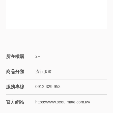
服
務
資
訊
所在樓層
2F
關
係
商品分類
流行服飾
企
服務專線
0912-329-953
業
官方網站
https://www.seoulmate.com.tw/
&