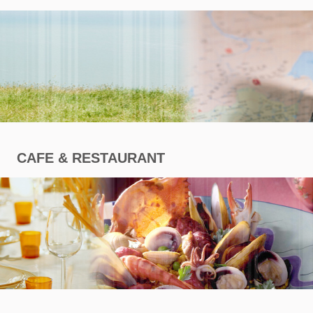
商
專
區
CAFE & RESTAURANT