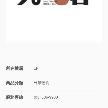
服
務
資
訊
關
係
所在樓層
1F
企
商品分類
外帶輕食
業
服務專線
(03) 336-9900
&