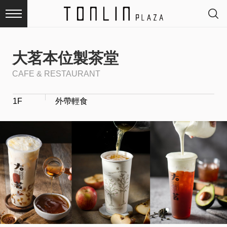
大茗本位製茶堂
CAFE & RESTAURANT
最
1F
外帶輕食
新
消
息
品
牌