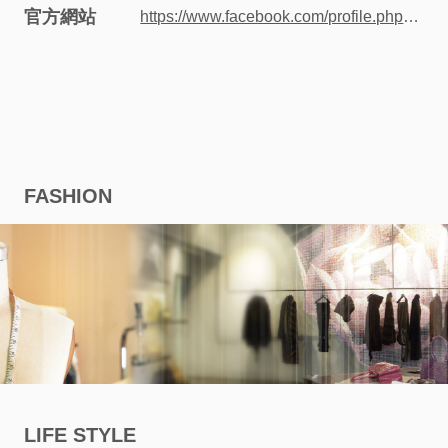
官方網站
https://www.facebook.com/profile.php?id=100067777907132
股
東
相
關
FASHION
永
續
發
展
廠
LIFE STYLE