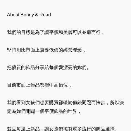
介
About Bonny & Read
绍
我們的目標是為了讓平價和美麗可以並肩而行，
卡
堅持用比市面上還要低價的經營理念，
友
服
把優質的飾品分享給每個愛漂亮的妳們。
務
目前市面上飾品都屬中高價位，
近
我們看到女孩們想要購買卻礙於價錢問題而怯步，所以決
期
定為妳們開闢一個平價飾品的世界，
DM
並且每週上新品，讓女孩們擁有眾多流行的飾品選擇。