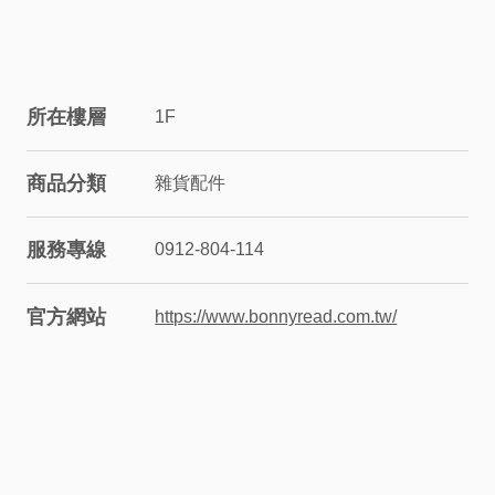
股
東
所在樓層
1F
相
商品分類
雜貨配件
關
服務專線
0912-804-114
永
續
官方網站
https://www.bonnyread.com.tw/
發
展
廠