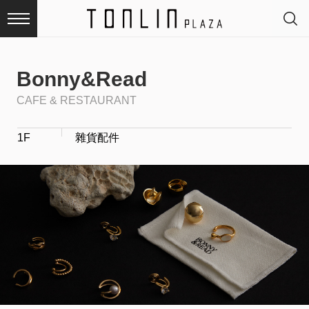
Bonny&Read
CAFE & RESTAURANT
最
1F
雜貨配件
新
消
息
品
牌