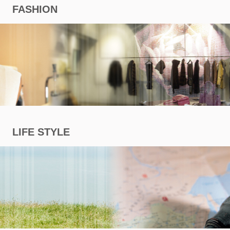
FASHION
商
專
區
LIFE STYLE