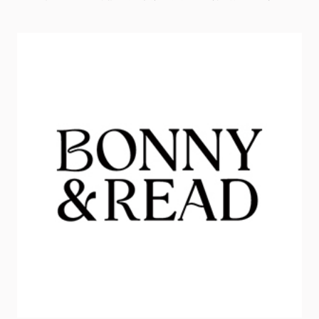
服
務
資
訊
關
係
企
業
&