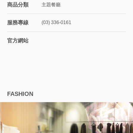
商品分類
主題餐廳
股
服務專線
(03) 336-0161
東
相
官方網站
關
永
續
FASHION
發
展
廠