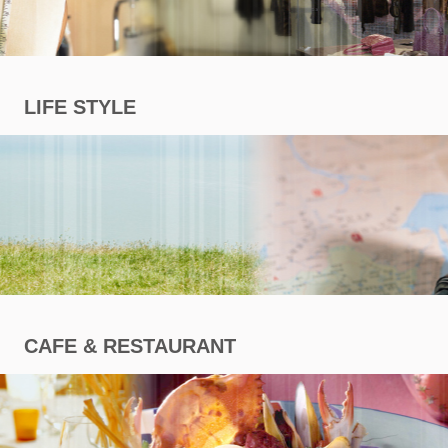
商
專
LIFE STYLE
區
CAFE & RESTAURANT