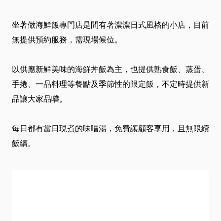
介
坐著做海鮮飯專門店是間有著濃濃日式風格的小店，目前
绍
無提供預約服務，需現場候位。
卡
以供應新鮮美味的海鮮丼飯為主，也提供熟食飯、蒸蛋、
手捲、一品料理等餐點及季節性的限定飯，不定時提供新
友
品讓大家品嚐。
服
每日都有當日現煮的味噌湯，免費讓顧客享用，且無限續
務
飯續。
近
期
DM