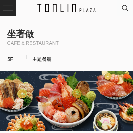
坐著做
CAFE & RESTAURANT
最
5F
主題餐廳
新
消
息
品
牌