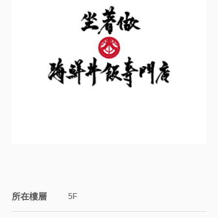
服
務
資
訊
關
係
企
業
所在樓層
5F
&