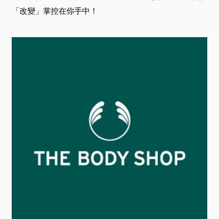
「改變」掌控在你手中！
服
務
資
訊
關
係
企
業
&