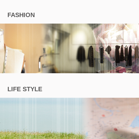
商
FASHION
專
區
LIFE STYLE