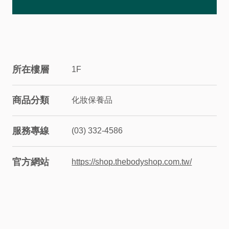
股
東
相
所在樓層
1F
關
商品分類
化妝保養品
永
服務專線
(03) 332-4586
續
官方網站
https://shop.thebodyshop.com.tw/
發
展
廠