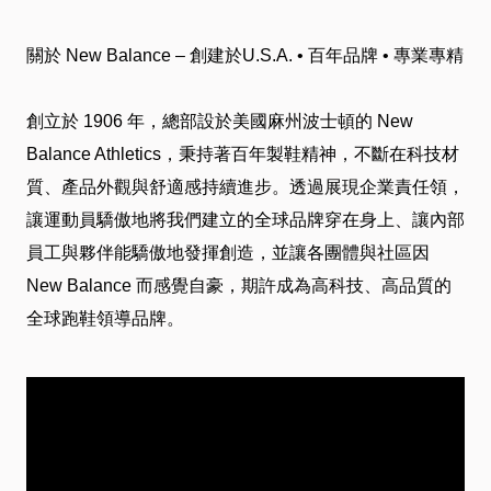
介
關於 New Balance – 創建於U.S.A. • 百年品牌 • 專業專精
绍
創立於 1906 年，總部設於美國麻州波士頓的 New
卡
Balance Athletics，秉持著百年製鞋精神，不斷在科技材
質、產品外觀與舒適感持續進步。透過展現企業責任領，
友
讓運動員驕傲地將我們建立的全球品牌穿在身上、讓內部
服
員工與夥伴能驕傲地發揮創造，並讓各團體與社區因
New Balance 而感覺自豪，期許成為高科技、高品質的
務
全球跑鞋領導品牌。
近
期
DM