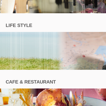
商
專
LIFE STYLE
區
CAFE & RESTAURANT