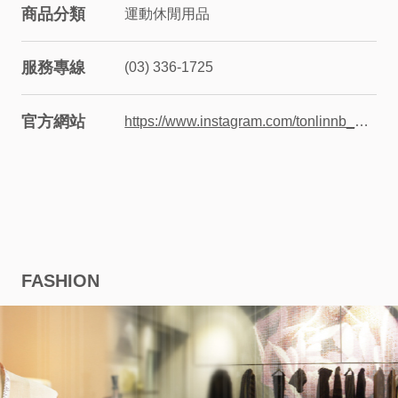
商品分類
運動休閒用品
股
服務專線
(03) 336-1725
東
相
官方網站
https://www.instagram.com/tonlinnb_125?igsh=aDdjOHR2Y3FmcG1y
關
永
續
FASHION
發
展
廠