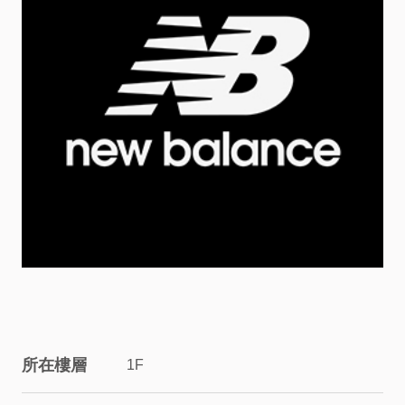
服
務
資
訊
關
係
企
業
所在樓層
1F
&