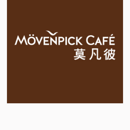
服
務
資
訊
關
係
企
業
&