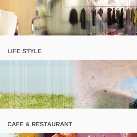
商
專
區
LIFE STYLE
CAFE & RESTAURANT