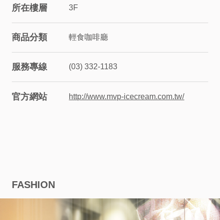
所在樓層
3F
股
商品分類
輕食咖啡廳
東
相
服務專線
(03) 332-1183
關
官方網站
http://www.mvp-icecream.com.tw/
永
續
發
FASHION
展
廠