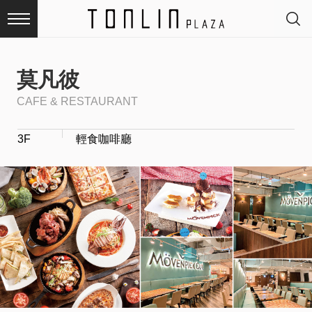
莫凡彼
CAFE & RESTAURANT
最
3F
輕食咖啡廳
新
消
息
品
牌