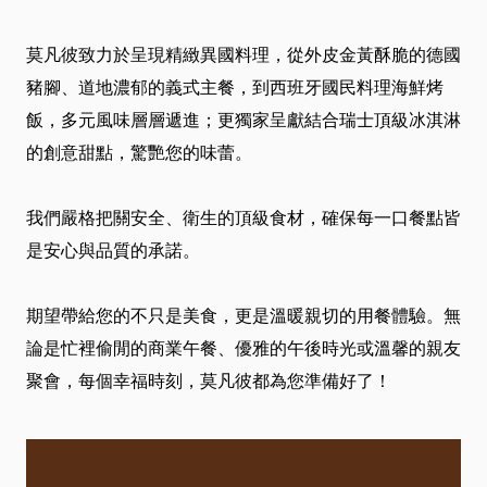
介
莫凡彼致力於呈現精緻異國料理，從外皮金黃酥脆的德國
绍
豬腳、道地濃郁的義式主餐，到西班牙國民料理海鮮烤
飯，多元風味層層遞進；更獨家呈獻結合瑞士頂級冰淇淋
卡
的創意甜點，驚艷您的味蕾。
友
我們嚴格把關安全、衛生的頂級食材，確保每一口餐點皆
服
是安心與品質的承諾。
務
期望帶給您的不只是美食，更是溫暖親切的用餐體驗。無
論是忙裡偷閒的商業午餐、優雅的午後時光或溫馨的親友
近
聚會，每個幸福時刻，莫凡彼都為您準備好了！
期
DM