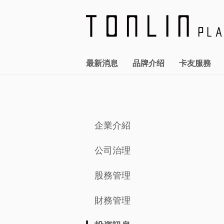
最新消息
品牌介绍
卡友服務
全館活動
FASHION
統領廣場T+會員卡
關於統領
企業介紹
報告書下載
優惠訊息
服務設施
公司治理
LIFE STYLE
勞資關係
卡友快訊
交通指南
股務管理
資通安全
CAFE 
企業介紹
公司治理
股務管理
財務管理