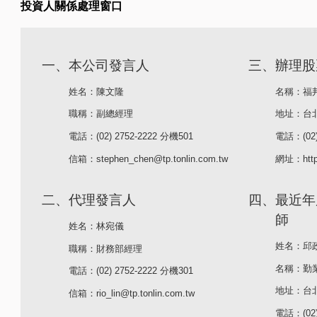
投資人關係處理窗口
一、本公司發言人
三、辦理股
姓名：陳文隆
名稱：福
職稱：副總經理
地址：台
電話：
(02) 2752-2222
分機501
電話：
(02
信箱：stephen_chen@tp.tonlin.com.tw
網址：http:
二、代理發言人
四、最近年
師
姓名：林宛儀
姓名：邱
職稱：財務部經理
名稱：勤
電話：
(02) 2752-2222
分機301
地址：台北
信箱：rio_lin@tp.tonlin.com.tw
電話：
(02