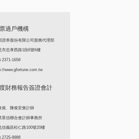
票過戶機構
邦證券股份有限公司股務代理部
北市忠孝西路1段6號6樓
) 2371-1658
//www.gfortune.com.tw
度財務報告簽證會計
政俊、陳俊宏會計師
業眾信聯合會計師事務所
信義區松仁路100號20樓
) 2725-9988