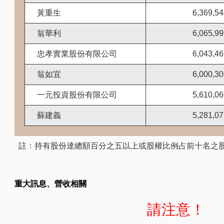
黃重生
6,369,5
翁華利
6,065,9
忠孝實業股份有限公司
6,043,4
翁如宜
6,000,3
一元投資股份有限公司
5,610,0
蘇建義
5,281,0
註：持有股份達總額百分之五以上或股權比例占前十名之
重大訊息、營收相關
請注意！