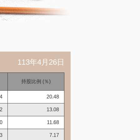
113年4月26日
持股比例 (％)
4
20.48
2
13.08
0
11.68
3
7.17