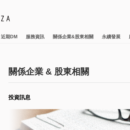
近期DM
服務資訊
關係企業&股東相關
永續發展
管理
& RESTAURANT
本館停車優惠
財務管理
推動永續發展執行情形
投資訊息
汽機車特約停車資訊
關係企業
利害關係人專區
拾獲物招領
關係企業 & 股東相關
投資訊息