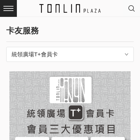
卡友服務
最
新
消
息
品
牌