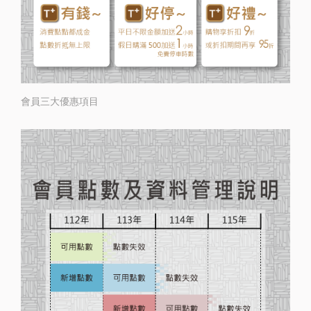
介
绍
卡
會員三大優惠項目
友
服
務
近
期
DM