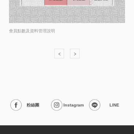
服
務
會員點數及資料管理說明
資
訊
關
係
企
粉絲團
Instagram
LINE
業
&