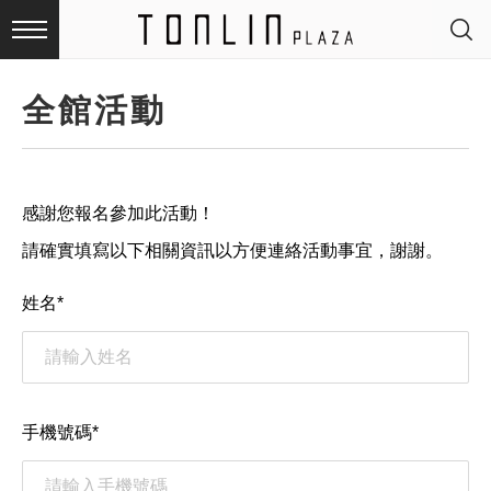
全館活動
最
感謝您報名參加此活動！
新
請確實填寫以下相關資訊以方便連絡活動事宜，謝謝。
消
姓名
*
息
品
手機號碼
*
牌