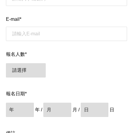
介
E-mail
*
绍
卡
友
報名人數
*
服
務
報名日期
*
近
年 /
月 /
日
期
DM