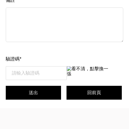
備註
服
務
資
訊
驗證碼
*
關
係
送出
回前頁
企
業
&