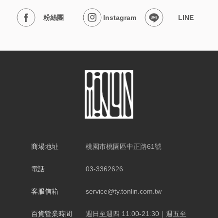
股
粉絲團
Instagram
LINE
東
相
關
永
續
商場地址
桃園市桃園區中正路61號
發
電話
03-3362626
展
客服信箱
service@ty.tonlin.com.tw
廠
百貨營業時間
週日至週四 11:00-21:30｜週五至