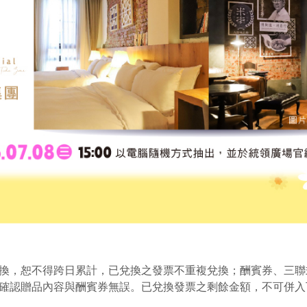
換，恕不得跨日累計，已兌換之發票不重複兌換；酬賓券、三聯
確認贈品內容與酬賓券無誤。已兌換發票之剩餘金額，不可併入