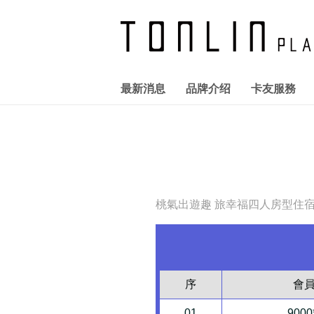
最新消息
品牌介绍
卡友服務
全館活動
FASHION
統領廣場T+會員卡
關於統領
企業介紹
報告書下載
優惠訊息
服務設施
公司治理
LIFE STYLE
勞資關係
卡友快訊
交通指南
股務管理
資通安全
CAFE 
桃氣出遊趣 旅幸福四人房型住
序
會
01
9000