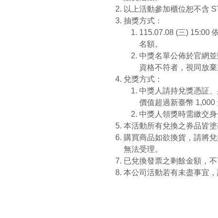
以上活動參加櫃位恕不含 STUD
抽獎方式：
115.07.08 (三
名額。
中獎名單公佈於官網並
資格不符者，視同放棄
兌獎方式：
中獎人請持兌獎憑証、
價值超過新臺幣 1,00
中獎人領獎時需繳交身
本活動所有兌換之券品皆塗
購買商品如欲換貨，請將兌
無法受理。
已兌換發票之剩餘金額，不
本公司活動若有未盡事宜，