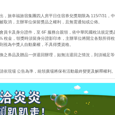
，旅幸福旅宿集團四人房平日住宿券兌獎期限為 115/7/31
被取消，主辦單位保留獎品之權利，且無需通知或公佈。
員卡及身分證件，至 6F 服務台親領，依中華民國稅法規定獎品價
10% 稅金，領獎時須留身分證影印本，主辦單位將開立各類所得
則視為中獎人自動棄權，不具得獎資格。
換之券品及贈品一併退回辦理，如無法退回之情況，則須補足等
請依現場 公告為準，統領廣場將保有活動最終變更及解釋權利