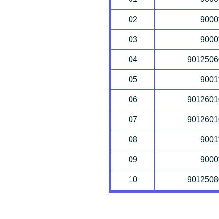
02
9000
03
9000
04
9012506
05
9001
06
9012601
07
9012601
08
9001
09
9000
10
9012508