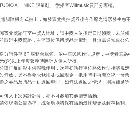
IO A、 NIKE 限量鞋、 微樂客Willmusic及部分專櫃。
) 15:00 依電腦隨機方式抽出，如發票兌換抽獎券後有作廢之情形發
郵寄兌獎憑証至中獎人地址，請中獎人依指定日期領獎，未於領
並取消中獎資格，主辦單位保留獎品之權利，且無需通知或公佈
身分證件至 6F 服務台親領。依中華民國稅法規定，中獎者若
0 元(含)以上年度報稅時將計入個人所得。
分證正反面影本供報稅使用，次年初執行單位將依稅法相關規定
改無效，另不得要求兌換及找回現金，抵用時不再開立統一發票
換之券品及贈品一併退回辦理，如無法退回之情況，則須補足等
可併入下次累計計算，亦不可參加其他贈獎活動。
請依現場公告為準，統領廣場將保有活動最終變更及解釋權利。