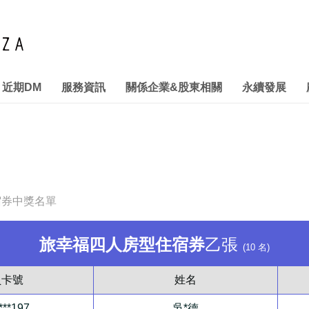
近期DM
服務資訊
關係企業&股東相關
永續發展
管理
& RESTAURANT
本館停車優惠
財務管理
推動永續發展執行情形
投資訊息
汽機車特約停車資訊
關係企業
利害關係人專區
拾獲物招領
宿券中獎名單
旅幸福四人房型住宿券
乙張
(10 名)
員卡號
姓名
***197
吳*德