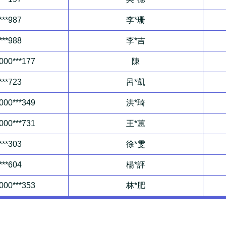
***987
李*珊
***988
李*吉
000***177
陳
***723
呂*凱
000***349
洪*琦
000***731
王*蕙
***303
徐*雯
***604
楊*評
000***353
林*肥