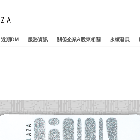
近期DM
服務資訊
關係企業&股東相關
永續發展
管理
& RESTAURANT
本館停車優惠
財務管理
推動永續發展執行情形
投資訊息
汽機車特約停車資訊
關係企業
利害關係人專區
拾獲物招領