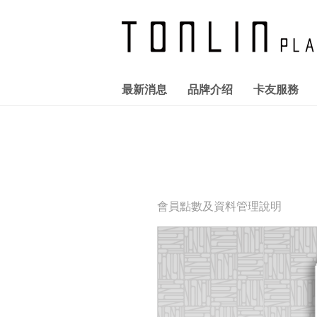
最新消息
品牌介绍
卡友服務
全館活動
FASHION
統領廣場T+會員卡
關於統領
企業介紹
報告書下載
優惠訊息
服務設施
公司治理
LIFE STYLE
勞資關係
卡友快訊
交通指南
股務管理
資通安全
CAFE 
會員點數及資料管理說明