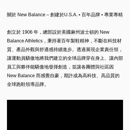
介
關於 New Balance – 創建於U.S.A. • 百年品牌 • 專業專精
绍
創立於 1906 年，總部設於美國麻州波士頓的 New
卡
Balance Athletics，秉持著百年製鞋精神，不斷在科技材
質、產品外觀與舒適感持續進步。透過展現企業責任領，
友
讓運動員驕傲地將我們建立的全球品牌穿在身上、讓內部
服
員工與夥伴能驕傲地發揮創造，並讓各團體與社區因
New Balance 而感覺自豪，期許成為高科技、高品質的
務
全球跑鞋領導品牌。
近
期
DM