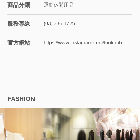
商品分類
運動休閒用品
股
服務專線
(03) 336-1725
東
相
官方網站
https://www.instagram.com/tonlinnb_125?igsh=aDdjOHR2Y3FmcG1y
關
永
續
FASHION
發
展
廠