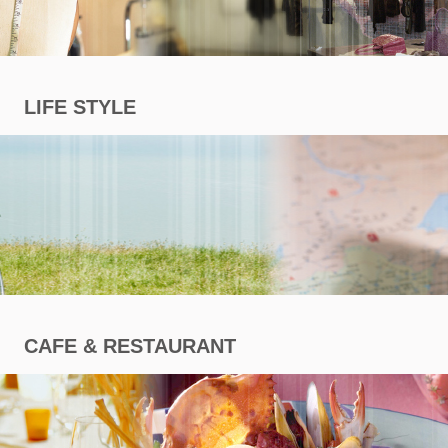
商
專
LIFE STYLE
區
CAFE & RESTAURANT