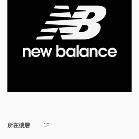
服
務
資
訊
關
係
企
業
所在樓層
1F
&