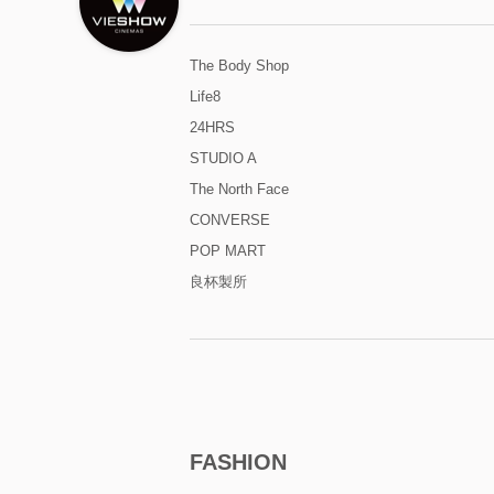
The Body Shop
Life8
24HRS
STUDIO A
The North Face
CONVERSE
POP MART
良杯製所
FASHION