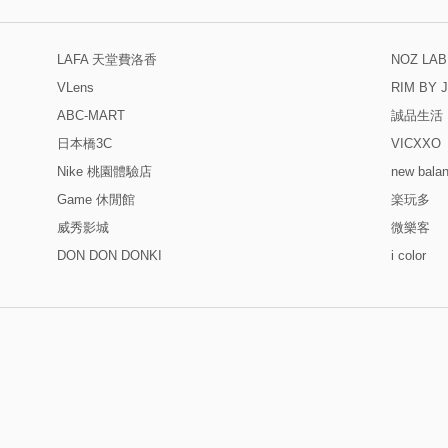
LAFA 天堂費洛香
NOZ L
VLens
RIM BY 
ABC-MART
誠品生活
日本橋3C
VICXXO
Nike 桃園體驗店
new bala
Game 休閒館
楽玩多
威秀影城
微樂客
DON DON DONKI
i color