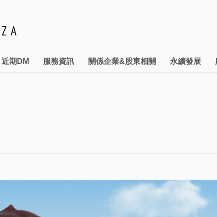
近期DM
服務資訊
關係企業&股東相關
永續發展
管理
& RESTAURANT
本館停車優惠
財務管理
推動永續發展執行情形
投資訊息
汽機車特約停車資訊
關係企業
利害關係人專區
拾獲物招領