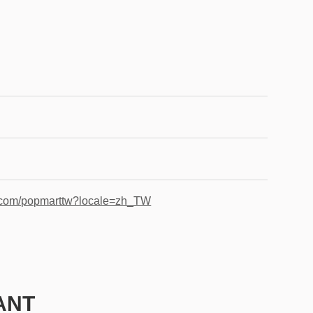
.com/popmarttw?locale=zh_TW
ANT