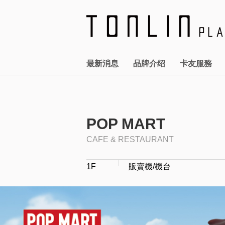
最新消息
品牌介绍
卡友服務
全館活動
FASHION
統領廣場T+會員卡
關於統領
企業介紹
報告書下載
優惠訊息
服務設施
公司治理
LIFE STYLE
勞資關係
卡友快訊
交通指南
股務管理
資通安全
CAFE 
POP MART
CAFE & RESTAURANT
1F
販賣機/機台