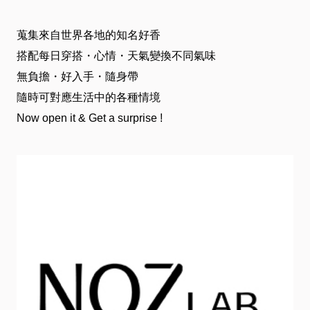
介
蒐集來自世界各地的知名好香
绍
搭配每日穿搭・心情・天氣變換不同氣味
無負擔・好入手・隨身帶
卡
隨時可對應生活中的各種情境
Now open it & Get a surprise !
友
服
務
近
期
DM