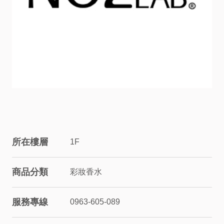
服
務
資
訊
關
係
所在樓層
1F
企
商品分類
彩妝香水
業
服務專線
0963-605-089
&