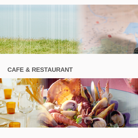
商
專
區
CAFE & RESTAURANT