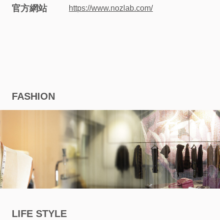
官方網站
https://www.nozlab.com/
股
東
相
關
FASHION
永
續
發
展
廠
LIFE STYLE