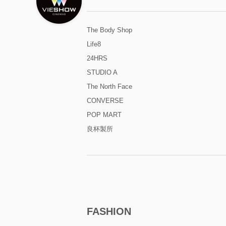
The Body Shop
Life8
24HRS
STUDIO A
The North Face
CONVERSE
POP MART
良杯製所
FASHION