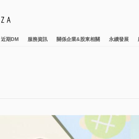
近期DM
服務資訊
關係企業&股東相關
永續發展
管理
& RESTAURANT
本館停車優惠
財務管理
推動永續發展執行情形
投資訊息
汽機車特約停車資訊
關係企業
利害關係人專區
拾獲物招領