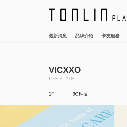
最新消息
品牌介绍
卡友服務
全館活動
FASHION
統領廣場T+會員卡
關於統領
企業介紹
報告書下載
優惠訊息
服務設施
公司治理
LIFE STYLE
勞資關係
卡友快訊
交通指南
股務管理
資通安全
CAFE 
VICXXO
LIFE STYLE
1F
3C科技