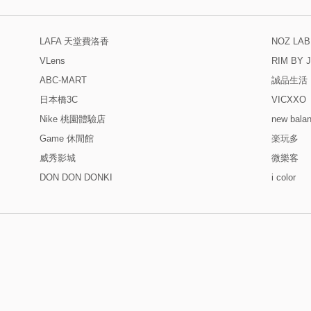
LAFA 天堂費洛香
NOZ L
VLens
RIM BY 
ABC-MART
誠品生活
日本橋3C
VICXXO
Nike 桃園體驗店
new bala
Game 休閒館
楽玩多
威秀影城
微樂客
DON DON DONKI
i color